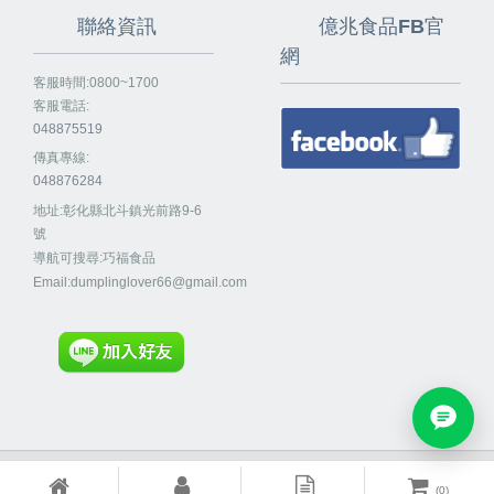
聯絡資訊
億兆食品FB官
網
客服時間:0800~1700
客服電話:
048875519
傳真專線:
048876284
地址:彰化縣北斗鎮光前路9-6
號
導航可搜尋:巧福食品
Email:
dumplinglover66@gmail.com
Powered By
EzBrand
(
0
)