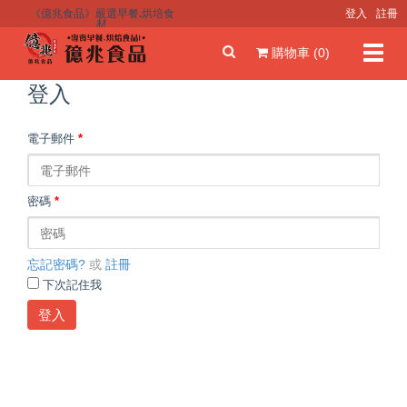
《億兆食品》嚴選早餐.烘培食
登入
註冊
材
Toggl
購物車 (0)
navig
登入
電子郵件
*
密碼
*
忘記密碼?
或
註冊
下次記住我
登入