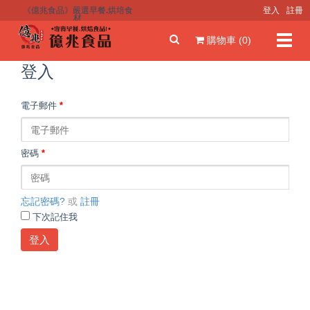
《億兆食品》嚴選早餐.烘培食
登入
註冊
材
Toggl
購物車 (0)
navig
登入
電子郵件
*
密碼
*
忘記密碼?
或
註冊
下次記住我
登入