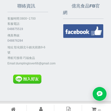
聯絡資訊
億兆食品FB官
網
客服時間:0800~1700
客服電話:
048875519
傳真專線:
048876284
地址:彰化縣北斗鎮光前路9-6
號
導航可搜尋:巧福食品
Email:
dumplinglover66@gmail.com
Powered By
EzBrand
(
0
)