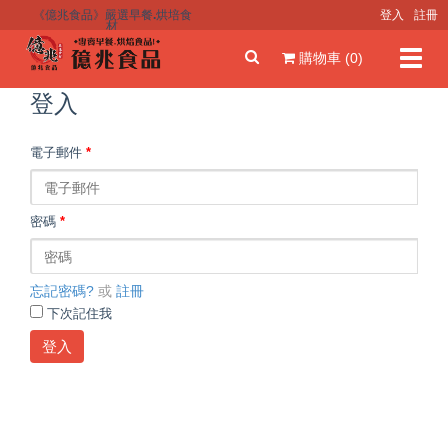
《億兆食品》嚴選早餐.烘培食
登入
註冊
材
Toggl
購物車 (0)
navig
登入
電子郵件
*
密碼
*
忘記密碼?
或
註冊
下次記住我
登入