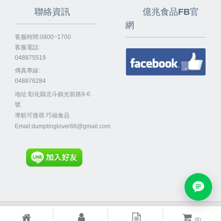
聯絡資訊
億兆食品FB官
網
客服時間:0800~1700
客服電話:
048875519
傳真專線:
048876284
地址:彰化縣北斗鎮光前路9-6
號
導航可搜尋:巧福食品
Email:
dumplinglover66@gmail.com
Powered By
EzBrand
(
0
)