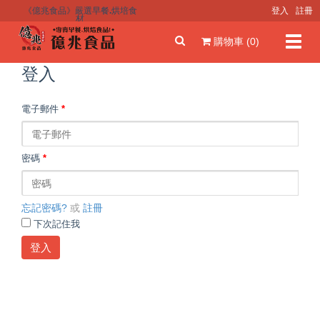
《億兆食品》嚴選早餐.烘培食
登入
註冊
材
Toggl
購物車 (0)
navig
登入
電子郵件
*
密碼
*
忘記密碼?
或
註冊
下次記住我
登入