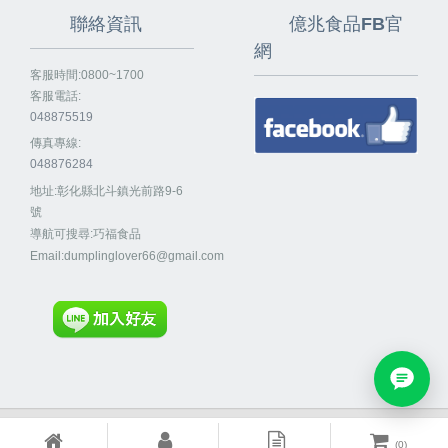
聯絡資訊
億兆食品FB官
網
客服時間:0800~1700
客服電話:
048875519
傳真專線:
048876284
地址:彰化縣北斗鎮光前路9-6
號
導航可搜尋:巧福食品
Email:
dumplinglover66@gmail.com
Powered By
EzBrand
(
0
)