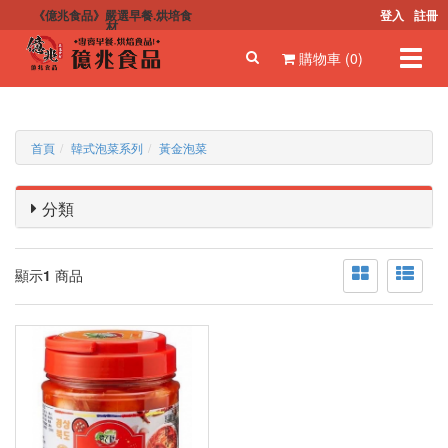
《億兆食品》嚴選早餐.烘培食
登入
註冊
材
Toggl
購物車 (0)
navig
首頁
韓式泡菜系列
黃金泡菜
分類
顯示
1
商品