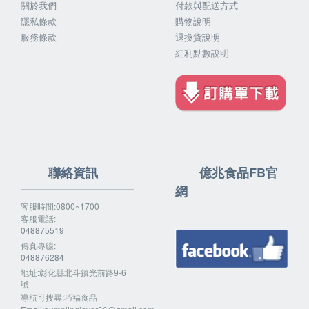
關於我們
付款與配送方式
隱私條款
購物說明
服務條款
退換貨說明
紅利點數說明
聯絡資訊
億兆食品FB官
網
客服時間:0800~1700
客服電話:
048875519
傳真專線:
048876284
地址:彰化縣北斗鎮光前路9-6
號
導航可搜尋:巧福食品