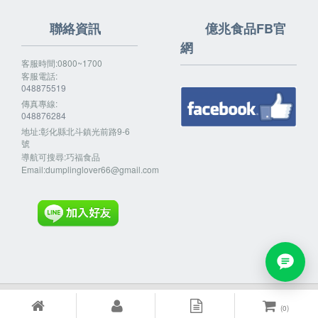
聯絡資訊
億兆食品FB官
網
客服時間:0800~1700
客服電話:
048875519
傳真專線:
048876284
地址:彰化縣北斗鎮光前路9-6
號
導航可搜尋:巧福食品
Email:
dumplinglover66@gmail.com
Powered By
EzBrand
(
0
)