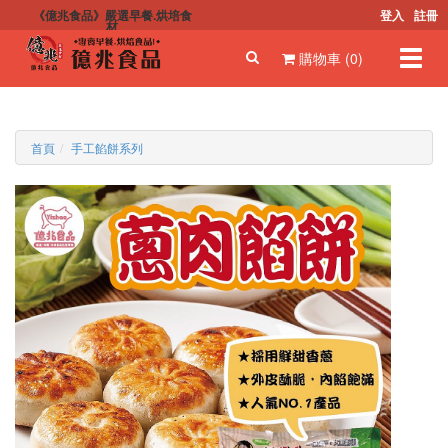
《億兆食品》嚴選早餐.烘培食
登入
註冊
材
Toggl
購物車 (0)
navig
首頁
手工餡餅系列