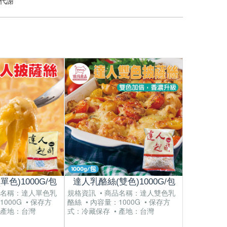
代謝
色)1000G/包
達人乳酪絲(雙色)1000G/包
JIMM
品名稱：達人單色乳
規格資訊 • 商品名稱：達人雙色乳
1000G • 保存方
酪絲 • 內容量：1000G • 保存方
規格資訊 • 
 產地：台灣
式：冷藏保存 • 產地：台灣
利松露蘑菇醬 
存方式：常溫