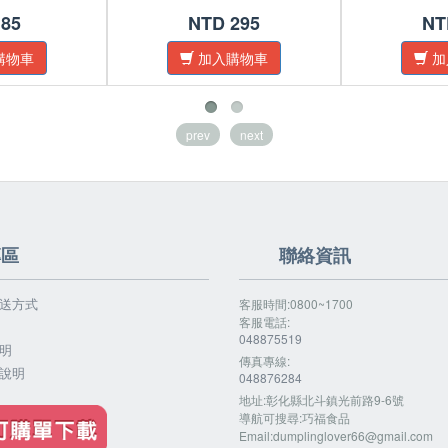
 85
NTD 295
NT
購物車
加入購物車
加
prev
next
專區
聯絡資訊
送方式
客服時間:0800~1700
客服電話:
048875519
明
傳真專線:
說明
048876284
地址:彰化縣北斗鎮光前路9-6號
導航可搜尋:巧福食品
Email:
dumplinglover66@gmail.com