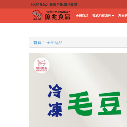
《億兆食品》嚴選早餐.烘培食材
全部商品
韓式泡菜系列
蔥肉
首頁
全部商品