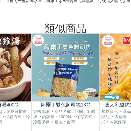
樣，可視同一種新鮮水果，而維生素B群含量尤其豐富，可促進人體的新陳
類似商品
湯400G
阿爾丁雙色起司絲1KG
達人乳酪絲(單
名稱：剝皮辣椒雞
規格資訊 • 商品名稱：阿爾丁乳酪
規格資訊 • 商
G • 保存方式：冷
絲 • 內容量：1000G • 保存方式：
酪絲 • 內容量：
灣
冷藏保存 • 產地：台灣
式：冷藏保存 •