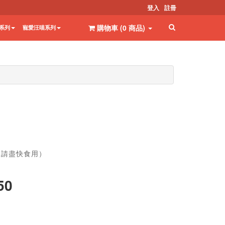
登入
註冊
購物車 (
0
商品
)
系列
寵愛汪喵系列
後請盡快食用）
50