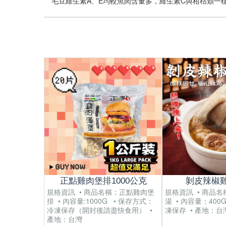
毛豆維生素A、E均較魚肉含量多，維生素C與柑桔類一
正點雞肉堡排1000公克
剝皮辣椒雞
規格資訊 • 商品名稱：正點雞肉堡
規格資訊 • 商品
排 • 內容量:1000G • 保存方式：
湯 • 內容量：400
冷凍保存（開封後請盡快食用） •
凍保存 • 產地：台
產地：台灣