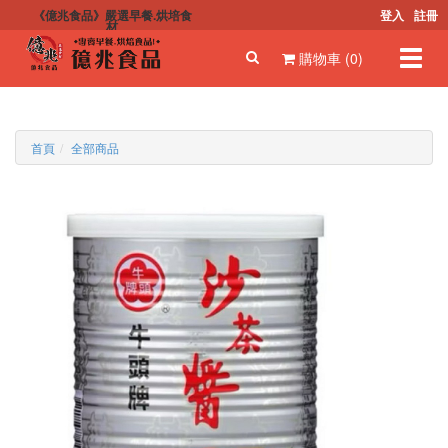
《億兆食品》嚴選早餐.烘培食
登入
註冊
材
Toggl
購物車 (0)
navig
首頁
全部商品