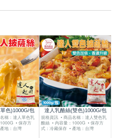
色)1000G/包
達人乳酪絲(雙色)1000G/包
JIMM
品名稱：達人單色乳
規格資訊 • 商品名稱：達人雙色乳
1000G • 保存方
酪絲 • 內容量：1000G • 保存方
規格資訊 • 
 產地：台灣
式：冷藏保存 • 產地：台灣
利松露蘑菇醬 
存方式：常溫