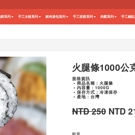
餡餅系列
手工水餃系列
鮮肉湯包系列
手工抓餅系列
肉鬆系列
手工鍋貼
火腿條1000公
規格資訊
• 商品名稱：火腿條
• 內容量：1000G
• 保存方式：冷凍保存
• 產地：台灣
NTD 250
NTD 2
數量