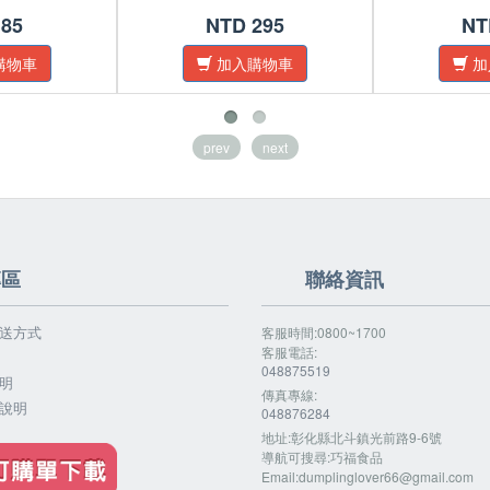
 85
NTD 295
NT
購物車
加入購物車
加
prev
next
專區
聯絡資訊
送方式
客服時間:0800~1700
客服電話:
048875519
明
傳真專線:
說明
048876284
地址:彰化縣北斗鎮光前路9-6號
導航可搜尋:巧福食品
Email:
dumplinglover66@gmail.com