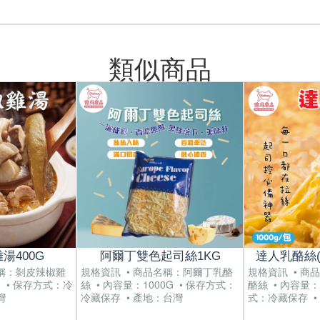
類似商品
湯400G
阿爾丁雙色起司絲1KG
達人乳酪絲(單
名稱：剝皮辣椒雞
規格資訊 • 商品名稱：阿爾丁乳酪
規格資訊 • 商
G • 保存方式：冷
絲 • 內容量：1000G • 保存方式：
酪絲 • 內容量：
灣
冷藏保存 • 產地：台灣
式：冷藏保存 •