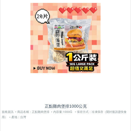
正點雞肉堡排1000公克
規格資訊 • 商品名稱：正點雞肉堡排 • 內容量:1000G • 保存方式：冷凍保存（開封後請盡快食
用） • 產地：台灣