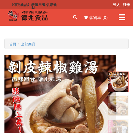
《億兆食品》嚴選早餐.烘培食
登入
註冊
材
Toggl
購物車 (0)
navig
首頁
全部商品