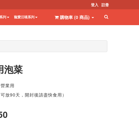
登入
註冊
購物車 (
0
商品
)
系列
寵愛汪喵系列
用泡菜
菜營業用
封可放90天，開封後請盡快食用）
50