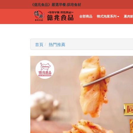
《億兆食品》嚴選早餐.烘培食材
全部商品
韓式泡菜系列
蔥肉
首頁
熱門推薦