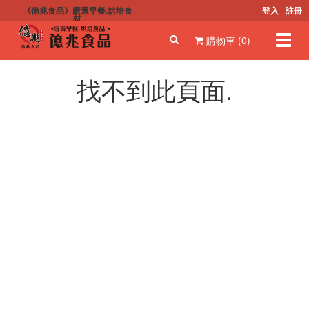
《億兆食品》嚴選早餐.烘培食
登入
註冊
材
Toggl
購物車 (0)
navig
找不到此頁面.