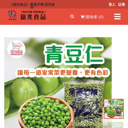
《億兆食品》嚴選早餐.烘培食
登入
註冊
材
Toggl
購物車 (0)
navig