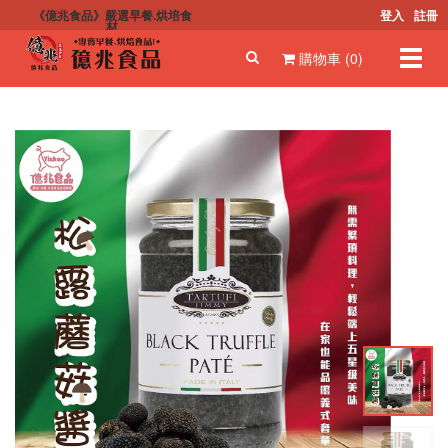
《億兆食品》嚴選早餐.烘培食
登入
註冊
材
Toggl
購物車 (0)
navig